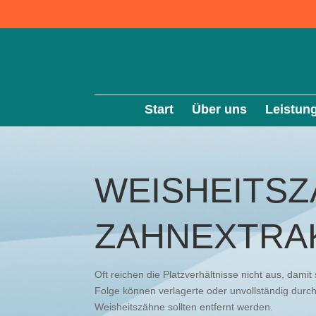
Start
Über uns
Leistun
WEISHEITS
ZAHNEXTRA
Oft reichen die Platzverhältnisse nicht aus, dami
Folge können verlagerte oder unvollständig du
Weisheitszähne sollten entfernt werden.