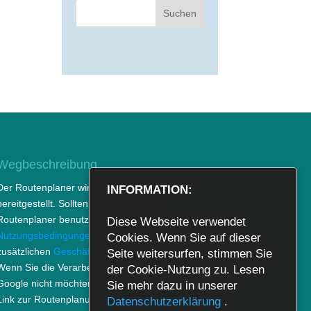
Wegbeschreibung
Der Routenplaner wird durch Google Maps
INFORMATION:
bereitgestellt. Sollten Sie den Link zum
Routenplaner benutzen, gelten die
Diese Webseite verwendet
Nutzungsbedingungen von Google Maps
und den
Cookies. Wenn Sie auf dieser
zusätzlichen
Geschäftsbedingungen
für Google.
Seite weitersurfen, stimmen Sie
Wenn Sie die Verarbeitung Ihrer Daten durch
der Cookie-Nutzung zu. Lesen
Google nicht möchten, verwenden Sie bitte den
Sie mehr dazu in unserer
Link zur Routenplanung nicht.
Datenschutzerklärung
.