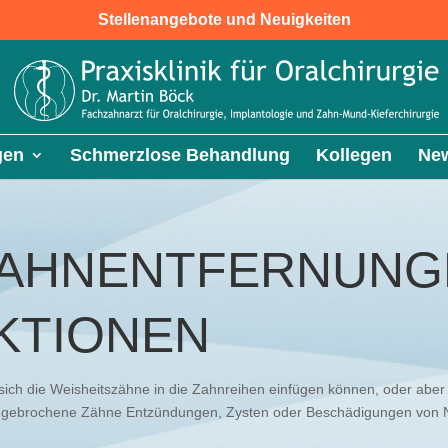
Stellenangebote und Neuigkeiten
gen
Schmerzlose Behandlung
Kollegen
New
ZAHNENTFERNUNG
KTIONEN
t sich die Weisheitszähne in die Zahnreihen einfügen können, oder aber i
rchgebrochene Zähne Entzündungen, Zysten oder Beschädigungen von